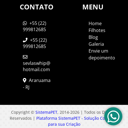
CONTATO
MENU
+55 (22)
Home
999812685
Filhotes
Blog
+55 (22)
Galeria
999812685
Envie um
depoimento
sevlaswhip@
hotmail.com
Araruama
- RJ
Copyright ©
SistemaPET
, 2014-2026 | Todos os Direitos
Reservados |
Plataforma SistemaPET - Solução Completa
para sua Criação